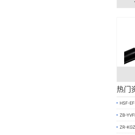
热门
HSF-E
ZB-Y
ZR-K