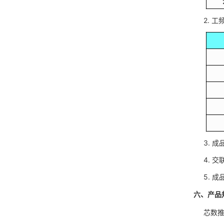
2. 工
3. 成
4. 交联
5. 成品
六、产品
芯数推荐：