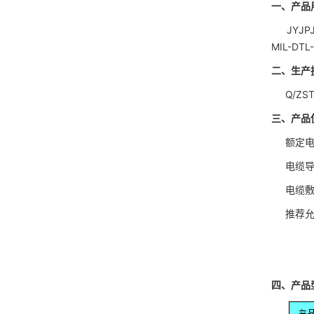
一、产品
JYJP
MIL-D
二、生产
Q/ZST
三、产品
额定电压：
电缆导体
电缆敷
推荐允许
D＞2
D≤2
四、产品