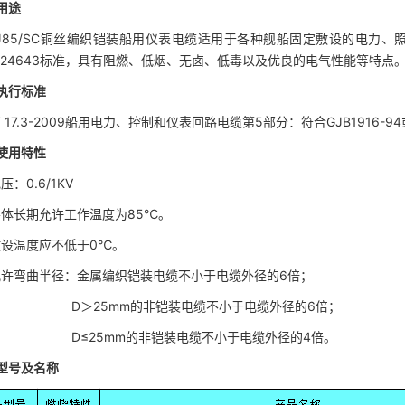
用途
J85/SC
铜丝编织铠装船用仪表电缆适用于各种舰船固定敷设的电力、照明和
TL-24643标准，具有阻燃、低烟、无卤、低毒以及优良的电气性能等特点
执行标准
 17.3-2009船用电力、控制和仪表回路电缆第5部分：符合GJB1916-94或M
使用特性
0.6/1KV
长期允许工作温度为85℃。
设温度应不低于0℃。
弯曲半径：金属编织铠装电缆不小于电缆外径的6倍；
5mm的非铠装电缆不小于电缆外径的6倍；
5mm的非铠装电缆不小于电缆外径的4倍。
型号及名称