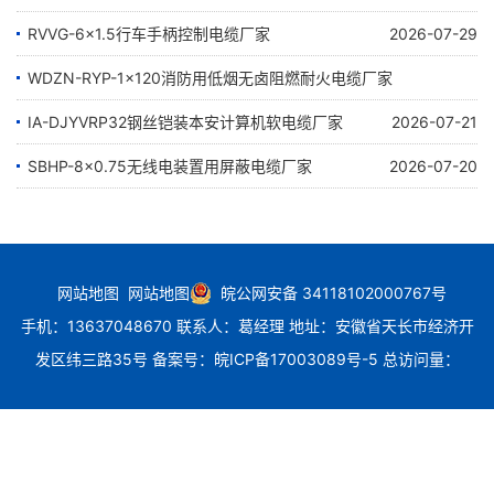
RVVG-6×1.5行车手柄控制电缆厂家
2026-07-29
WDZN-RYP-1×120消防用低烟无卤阻燃耐火电缆厂家
IA-DJYVRP32钢丝铠装本安计算机软电缆厂家
2026-07-24
2026-07-21
SBHP-8×0.75无线电装置用屏蔽电缆厂家
2026-07-20
网站地图
网站地图
皖公网安备 34118102000767号
手机：13637048670 联系人：葛经理 地址：安徽省天长市经济开
发区纬三路35号
备案号：
皖ICP备17003089号-5
总访问量：