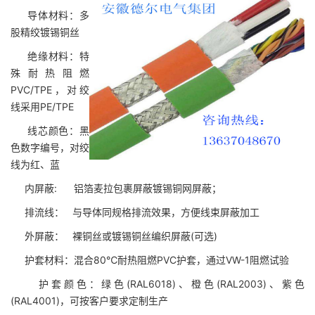
导体材料：多
股精绞镀锡铜丝
绝缘
材料
：特
殊耐热阻燃
PVC/TPE，对绞
线采用PE/TPE
线芯颜色：黑
色数字编号，对绞
线为红、蓝
内屏蔽: 铝箔麦拉包裹屏蔽镀锡铜网屏蔽；
排流线： 与导体同规格排流效果，方便线束屏蔽加工
外屏蔽： 裸铜丝或镀锡铜丝编织屏蔽(可选)
护套
材料
：混合80℃耐热阻燃PVC护套，通过VW-1阻燃试验
护套颜色：绿色(RAL6018)、橙色(RAL2003)、紫色
(RAL4001)，可按客户要求定制生产