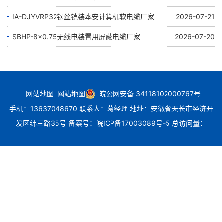
IA-DJYVRP32钢丝铠装本安计算机软电缆厂家
2026-07-24
2026-07-21
SBHP-8×0.75无线电装置用屏蔽电缆厂家
2026-07-20
网站地图
网站地图
皖公网安备 34118102000767号
手机：13637048670 联系人：葛经理 地址：安徽省天长市经济开
发区纬三路35号
备案号：
皖ICP备17003089号-5
总访问量：