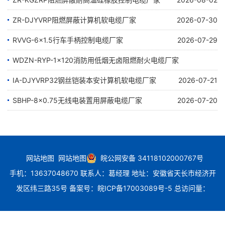
ZR-DJYVRP阻燃屏蔽计算机软电缆厂家
2026-07-30
RVVG-6×1.5行车手柄控制电缆厂家
2026-07-29
WDZN-RYP-1×120消防用低烟无卤阻燃耐火电缆厂家
IA-DJYVRP32钢丝铠装本安计算机软电缆厂家
2026-07-24
2026-07-21
SBHP-8×0.75无线电装置用屏蔽电缆厂家
2026-07-20
网站地图
网站地图
皖公网安备 34118102000767号
手机：13637048670 联系人：葛经理 地址：安徽省天长市经济开
发区纬三路35号
备案号：
皖ICP备17003089号-5
总访问量：