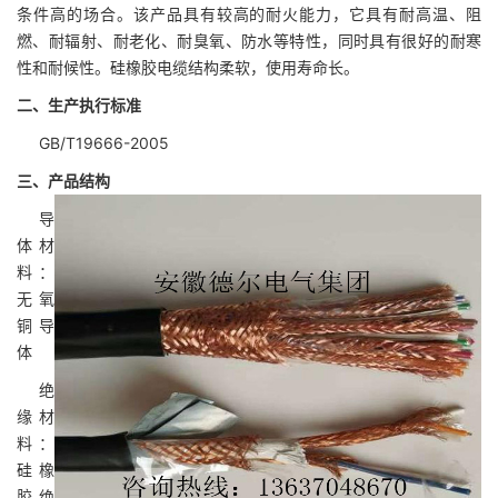
条件高的场合。该产品具有较高的耐火能力，它具有耐高温、阻
燃、耐辐射、耐老化、耐臭氧、防水等特性，同时具有很好的耐寒
性和耐候性。硅橡胶电缆结构柔软，使用寿命长。
二、生产执行标准
GB/T19666-2005
三、产品结构
导
体材
料：
无氧
铜导
体
绝
缘材
料：
硅橡
胶绝